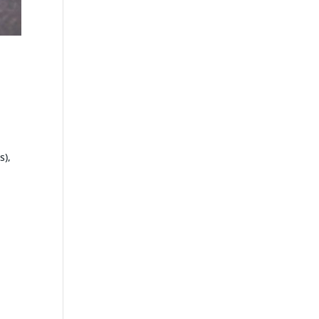
ù
s),